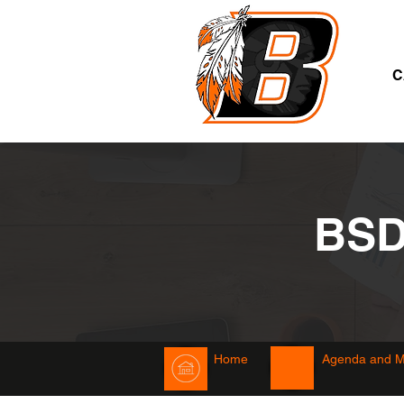
A
C
BS
Home
Agenda and M