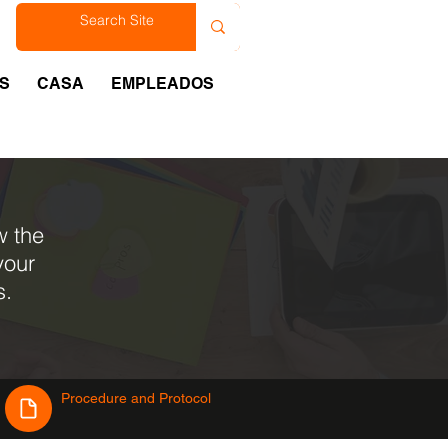
est
S
CASA
EMPLEADOS
w the
your
s.
Procedure and Protocol