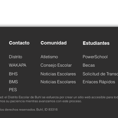
Contacto
Comunidad
Estudiantes
Distrito
Atletismo
PowerSchool
WAKAPA
Consejo Escolar
Becas
BHS
Noticias Escolares
Solicitud de Trans
BMS
Noticias Escolares
Enlaces Rápidos
PES
 el Distrito Escolar de Buhl se esfuerza por crear un sitio web accesible para tod
mos su paciencia mientras avanzamos con este proceso.
s los derechos reservados. Buhl, ID 83316