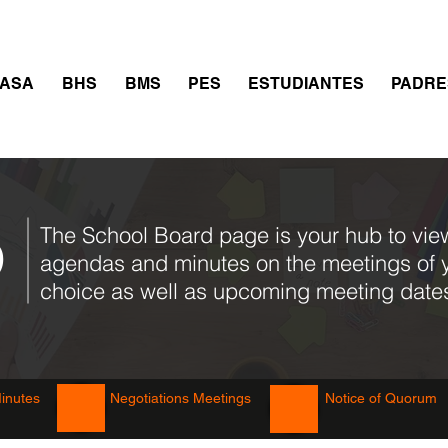
thletics
Calendar
PowerSchool
Transcript Requ
ASA
BHS
BMS
PES
ESTUDIANTES
PADRE
The School Board page is your hub to vie
D
agendas and minutes on the meetings of 
choice as well as upcoming meeting date
inutes
Negotiations Meetings
Notice of Quorum