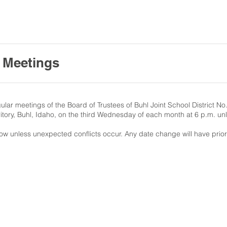
 Meetings
r meetings of the Board of Trustees of Buhl Joint School District No. 
rritory, Buhl, Idaho, on the third Wednesday of each month at 6 p.m. un
elow unless unexpected conflicts occur. Any date change will have prio