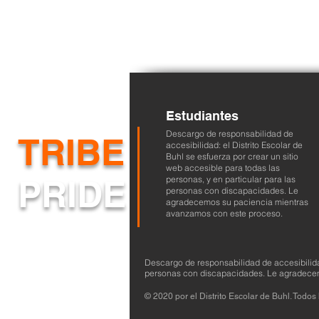
Estudiantes
Descargo de responsabilidad de
TRIBE
accesibilidad: el Distrito Escolar de
Buhl se esfuerza por crear un sitio
web accesible para todas las
PRIDE
personas, y en particular para las
personas con discapacidades. Le
agradecemos su paciencia mientras
avanzamos con este proceso.
Descargo de responsabilidad de accesibilidad:
personas con discapacidades. Le agradece
© 2020 por el Distrito Escolar de Buhl. Todo