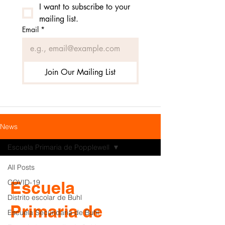
I want to subscribe to your 
mailing list.
Email
*
Join Our Mailing List
News
Escuela Primaria de Popplewell
All Posts
Escuela
COVID-19
Distrito escolar de Buhl
Primaria de
Escuela Secundaria de Buhl