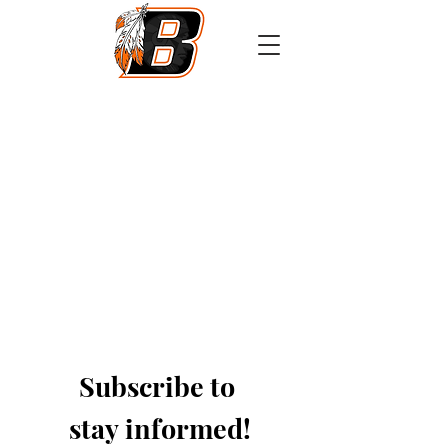
Athletics
Calendar
PowerSchool
Transcript Request
Subscribe to 
stay informed!