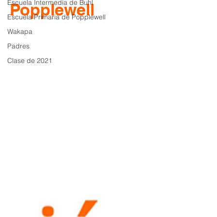
Escuela Intermedia de Buhl
Popplewell
Escuela Primaria de Popplewell
Wakapa
Padres
Clase de 2021