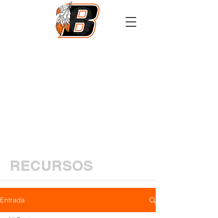
Athletics
Calendar
PowerSchool
Transcript Request
RECURSOS
Entrada