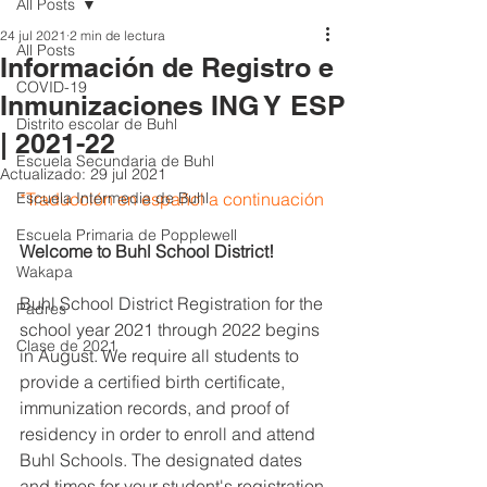
All Posts
24 jul 2021
2 min de lectura
All Posts
Información de Registro e
COVID-19
Inmunizaciones ING Y ESP
Distrito escolar de Buhl
| 2021-22
Escuela Secundaria de Buhl
Actualizado:
29 jul 2021
Escuela Intermedia de Buhl
*Traducción en español a continuación
Escuela Primaria de Popplewell
Welcome to Buhl School District!
Wakapa
Buhl School District Registration for the 
Padres
school year 2021 through 2022 begins 
Clase de 2021
in August. We require all students to 
provide a certified birth certificate, 
immunization records, and proof of 
residency in order to enroll and attend 
Buhl Schools. The designated dates 
and times for your student's registration 