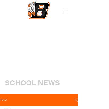
Athletics
Calendar
PowerSchool
Transcript Request
SCHOOL NEWS
Post