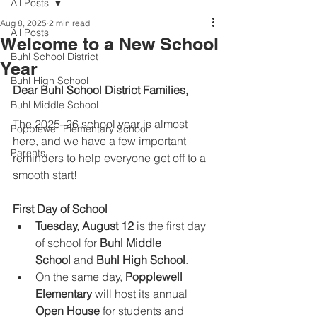
All Posts
Aug 8, 2025
2 min read
All Posts
Welcome to a New School
Buhl School District
Year
Buhl High School
Dear Buhl School District Families,
Buhl Middle School
The 2025–26 school year is almost 
Popplewell Elementary School
here, and we have a few important 
Parents
reminders to help everyone get off to a 
smooth start!
First Day of School
Tuesday, August 12
 is the first day 
of school for 
Buhl Middle 
School
 and 
Buhl High School
.
On the same day, 
Popplewell 
Elementary
 will host its annual 
Open House
 for students and 