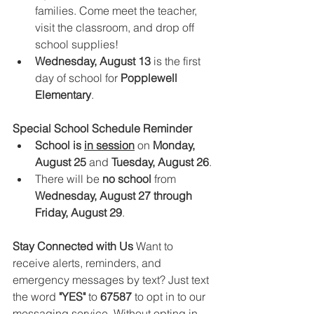
families. Come meet the teacher, 
visit the classroom, and drop off 
school supplies!
Wednesday, August 13 
is the first 
day of school for 
Popplewell 
Elementary
.
Special School Schedule Reminder
School is 
in session
 on 
Monday, 
August 25
 and 
Tuesday, August 26
.
There will be 
no school
 from 
Wednesday, August 27 through 
Friday, August 29
.
Stay Connected with Us 
Want to 
receive alerts, reminders, and 
emergency messages by text? Just text 
the word 
"YES"
 to 
67587
 to opt in to our 
messaging service. Without opting in, 