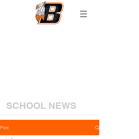
Athletics
Calendar
PowerSchool
Transcript Request
SCHOOL NEWS
Post