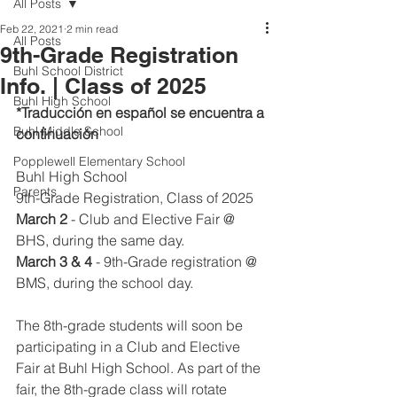
All Posts
Feb 22, 2021
2 min read
All Posts
9th-Grade Registration
Buhl School District
Info. | Class of 2025
Buhl High School
*Traducción en español se encuentra a 
Buhl Middle School
continuación
Popplewell Elementary School
Buhl High School
Parents
9th-Grade Registration, Class of 2025
March 2
 - Club and Elective Fair @ 
BHS, during the same day.
March 3 & 4
 - 9th-Grade registration @ 
BMS, during the school day.
The 8th-grade students will soon be 
participating in a Club and Elective 
Fair at Buhl High School. As part of the 
fair, the 8th-grade class will rotate 