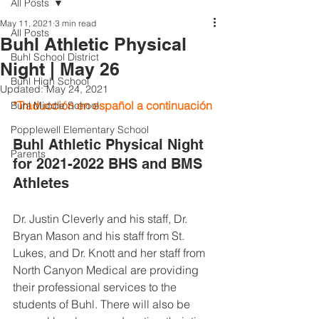
All Posts
May 11, 2021
3 min read
All Posts
Buhl Athletic Physical
Buhl School District
Night | May 26
Buhl High School
Updated:
May 24, 2021
*Traducción en español a continuación
Buhl Middle School
Popplewell Elementary School
Buhl Athletic Physical Night 
Parents
for 2021-2022 BHS and BMS 
Athletes
Dr. Justin Cleverly and his staff, Dr. 
Bryan Mason and his staff from St. 
Lukes, and Dr. Knott and her staff from 
North Canyon Medical are providing 
their professional services to the 
students of Buhl. There will also be 