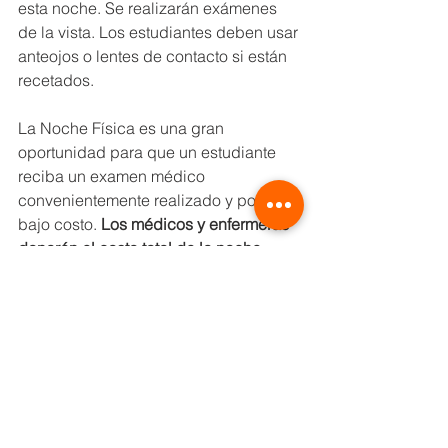
esta noche. Se realizarán exámenes 
de la vista. Los estudiantes deben usar 
anteojos o lentes de contacto si están 
recetados.
La Noche Física es una gran 
oportunidad para que un estudiante 
reciba un examen médico 
convenientemente realizado y por un 
bajo costo. 
Los médicos y enfermeras 
donarán el costo total de la noche 
física a Buhl Athletics.
 Este examen de 
salud ciertamente no sustituye a un 
examen físico más completo realizado 
por su propio proveedor de atención 
médica. Este es un examen dirigido, 
diseñado para detectar solo 
problemas que podrían resultar de la 
participación atlética.