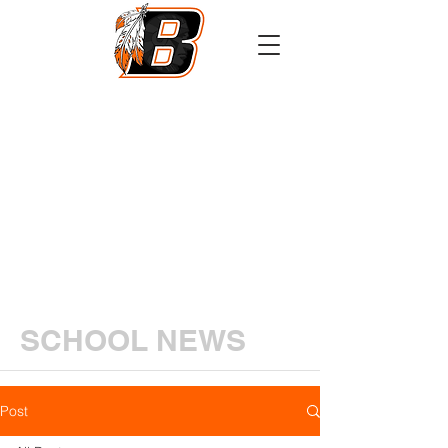
Athletics
Calendar
PowerSchool
Transcript Request
SCHOOL NEWS
Post